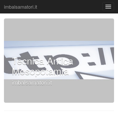
imbalsamatori.it
Tecnica Antica
Mesopotamia
imbalsamatori.it