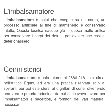
L'imbalsamatore
L'
imbalsamatore
è colui che esegue su un corpo, un
processo artificiale al fine di mantenerlo e conservarlo
intatto; Questa tecnica nacque giù in epoca molto antica
per conservare i corpi dei defunti per evitare che essi si
deterionassero.
Cenni storici
L'
imbalsamazione
è nata intorno al 2686-2181 a.c. circa,
nell'Antico Egitto, ed era una pratica riservata solo ai
sovrani, per poi estendersi ai dignitari di corte, divenendo
una vera e propria industria, da cui si ricavava lavoro per
imbalsamatori e sacerdoti, e fornitori dei vari materiali
necessari.